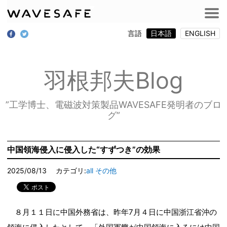
言語
日本語
ENGLISH
羽根邦夫Blog
”工学博士、電磁波対策製品WAVESAFE発明者のブロ
グ”
中国領海侵入に侵入した“すずつき”の効果
2025/08/13
カテゴリ:
all
その他
８月１１日に中国外務省は、昨年7月４日に中国浙江省沖の