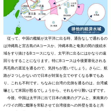
従って、中国の艦艇が太平洋に出る時、通告なしで通れるの
は沖縄島と宮古島のAコースか、沖縄本島と奄美の間の接続水
域をすり抜けるBコースになり、太平洋に出るにはかなりの遠
回りをすることになります。特にBコースは今後要塞化される
馬毛島の直近を通るので、気持ちが悪いでしょう。さらに、航
路が２つしかないので日本が対策を立てやすくなる事でもあ
り、これも不利です。ちなみに台湾の北側を通るのは、台湾威
嚇として米国が怒るでしょうから、それもやり難いはずです。
今後、中国は太平洋に出て日本の南東のグアムと、東南東の
ハワイの間に艦隊を常駐させて台湾侵攻への外壁を造ると共