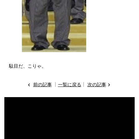
駄目だ、こりゃ。
前の記事
一覧に戻る
次の記事
動
画
プ
レ
ー