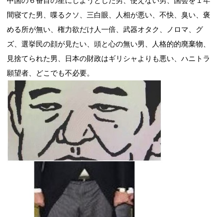
中国の６番目の星にしようとした男、使えない男、国会を１年
間寝てた男、喋るクソ、三白眼、人相が悪い、不快、臭い、褒
める所が無い、権力欲だけ人一倍、武器オタク、ノロマ、グ
ズ、選挙民の顔が見たい、頭と心の無い男、人格的的廃棄物、
見捨てられた男、日本の財政はギリシャよりも悪い、ハニトラ
願望者、どこでも不必要。