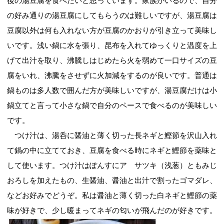
後の湯豆腐を食べたいと思っています。家族がいるので、自分
の好み通りの湯豆腐にしてもらうのは難しいですが、湯豆腐は
豆腐以外は何も入れない方が豆腐のかおりが引き立って美味し
いです。浅い鍋に水を張り、昆布を入れてゆっくりと温度を上
げて出汁を取り、沸騰しはじめたら火を弱めて一口サイズの豆
腐をいれ、沸騰をさせずに火加減をするのが良いです。普通は
鍋ものは多人数で囲んだ方が美味しいですが、湯豆腐だけは小
鍋立てと言って小さな鍋で自分のペースで食べるのが美味しい
です。
つけ汁は、湯呑に醤油と薄く切った長ネギと鰹節を沢山入れ
て鍋の中に立てておき、豆腐を食べる時にネギと鰹節を薬味と
して使います。つけ汁はぽんすにア サツキ（浅葱）ともみじ
おろしを加えたもの、生醤油、醤油と出汁で割ったゴマダレ、
などお好みでどうぞ。私は醤油と薄く切った白ネギと鰹節の薬
味が好きで、少し暖まってネギの匂いが飛んだのが好きです。