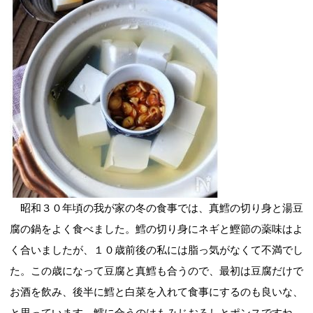
昭和３０年頃の我が家の冬の食事では、真鱈の切り身と湯豆
腐の鍋をよく食べました。鱈の切り身にネギと鰹節の薬味はよ
く合いましたが、１０歳前後の私には脂っ気がなくて不満でし
た。この歳になって豆腐と真鱈も合うので、最初は豆腐だけで
お酒を飲み、後半に鱈と白菜を入れて食事にするのも良いな、
と思っています。鱈に合うのはもみじおろしとポンスですね。