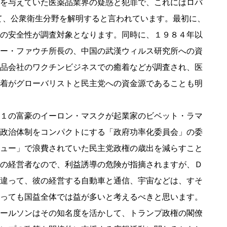
を与えていた医薬品業界の疑惑と犯罪で、これにはロバ
て、公衆衛生分野を解明すると言われています。最初に、
の安全性が調査対象となります。同時に、１９８４年以
ー・ファウチ所長の、中国の武漢ウィルス研究所への資
品会社のワクチンビジネスでの癒着などが調査され、医
着がグローバリストと民主党への資金源であることも明
１の富豪のイーロン・マスクが起業家のビベット・ラマ
政治体制をコンパクトにする「政府功率化委員会」の委
ュー」で浪費されていた民主党政権の歳出を減らすこと
の経営者なので、利益誘導の危険が指摘されますが、Ｄ
違って、彼の経営する自動車と通信、宇宙などは、すそ
っても国益全体では益が多いと考えるべきと思います。
ールソンはその知名度を活かして、トランプ政権の閣僚