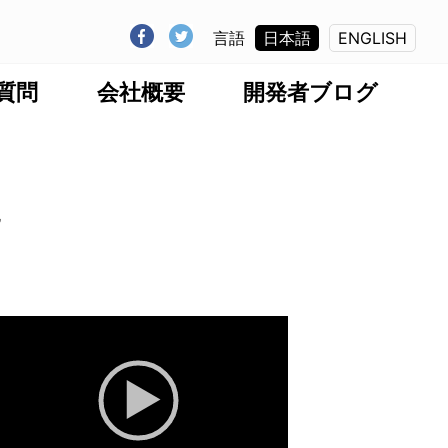
言語
日本語
ENGLISH
質問
会社概要
開発者ブログ
”
動
画
プ
レ