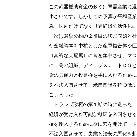
この武器援助資金の多くは軍需産業に還
小さいです。しかしこの予算が平和産業
み、国内だけでなく世界経済の活性化に
次は選挙公約の２番目の移民問題と社
ヤ金融資本を中核とした産軍複合体や巨
（富裕な支配層）に富を集中させ、マス
に、闇の組織、ディープステートＤＳと
金の労働力と投票権を手に入れるために
を不法入国させて、米国国籍を持つ低所
こしました。
トランプ政権の第１期の時に造った「
経済が受け入れ可能な移民を入国させる
権を輸入するために壁に穴を開けて、ト
不法入国させて、失業と治安の悪化を起