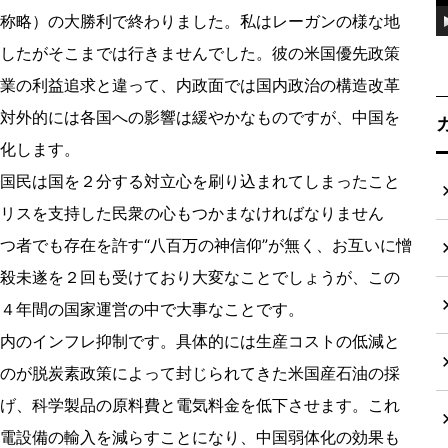
称略）の大勝利で終わりました。私はレーガンの様な地
したがそこまでは行きませんでした。彼の米国優先政策
業の利益追求と違って、内政面では国内政治の構造改革
対外的には各国への影響は緩やかなものですが、中国を
化します。
国民は国を２分する対立心を刷り込まれてしまったこと
リスを支持した民衆の心もつかまなければなりません
つ者でも存在を許す“八百万の神信仰”が無く、お互いに憎
殺未遂を２回も受けており大変なことでしょうが、この
４年間の国家運営の中で大事なことです。
内のインフレ抑制です。具体的には生産コストの低減と
のが脱炭素政策によって封じられてきた米国産石油の採
げ、科学製品の原料費と電気料金を低下させます。これ
電設備の輸入を減らすことになり、中国弱体化の効果も