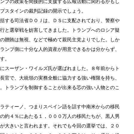
ンプの政策を間接的に支援する広報活動に関わるかもし
プスタインの裁判記録の開示でしょう。
括する司法省ＤＯＪは、ＤＳに支配されており、警察や
行と選挙戦を妨害してきました。トランプへのロシア疑
の贈賄は無視、などで極めて親民主党よりでした。しか
ランプ側に十分な人的資産が用意できるかは分からず、
す。
にスーザン・ワイルズ氏が選ばれました。８年前からト
長官で、大統領の実務全般に協力する強い権限を持ち、
。トランプを制御することが出来る芯の強い人物とのこ
ラティーノ、つまりスペイン語を話す中南米からの移民
の約４％にあたる１，０００万人の移民たちが、黒人男
が大きいと言われます。それでも今回の選挙では、２０