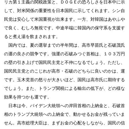
リカ第１主義の関税政策と、ＤＯＧＥの恐ろしさを日本中に示
して、対米関係の重要性を日本国民に示してくれます。シン自
民党は安心して米国重視が出来ます。一方、対韓国はあやふや
で良く、むしろ無視です。中途半端に韓国内の保守系を支援す
ると煮え湯を飲まされます。
国内では、夏の選挙までの半年間は、高市早苗氏と石破茂氏
の運の良さの競争です。強運の石破みつぐ首相は、１０３万円
の壁の引き上げで国民民主党と不仲になるでしょう。ただし、
国民民主党とのこじれが高市・石破のどちらに良いのかは、運
です。玉木党首の怒りが大きいほど、国民は高市氏に期待する
でしょう。また、トランプ関税による輸出の低下が、どの様な
効果を持つかも運です。
日本は今、バイデン大統領への岸田首相の上納金と、石破首
相のトランプ大統領への上納金で、動かせるお金が残っていま
せん。高市総理大臣は、まずお金の心配をしながら、国民の信