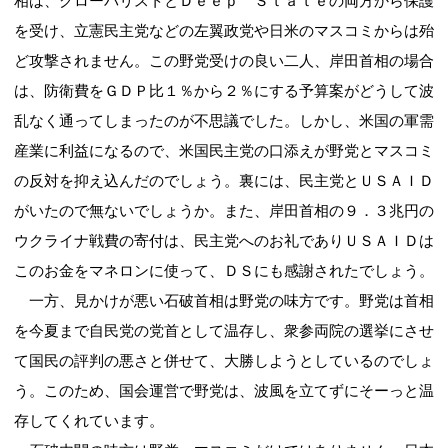
相は、グローバリストとＤｅｅｐ Ｓｔａｔｅの両方から保護
を受け、立憲民主党などの左翼政党や日米のマスコミからは殆
ど攻撃されません。この野党受けの良い二人、岸田首相の場合
は、防衛費をＧＤＰ比１％から２％にする予算案がどうして波
乱なく通ってしまったのが不思議でした。しかし、米国の軍需
産業に利益になるので、米国民主党の口添えが野党とマスコミ
の反対を抑え込んだのでしょう。裏には、民主党とＵＳＡＩＤ
がいたので無ないでしょうか。また、岸田首相の９．３兆円の
ウクライナ戦費の寄付は、民主党へのお礼でありＵＳＡＩＤは
このお金をマネロンに使って、ＤＳにも感謝されたでしょう。
一方、見かけが悪い石破首相は野党の味方です。野党は首相
を今夏まで自民党の党首として温存し、衆参両院の選挙にさせ
て国民の評判の悪さと併せて、大勝しようとしているのでしょ
う。このため、国会運営で野党は、波風を立てずにそーっと温
存してくれています。