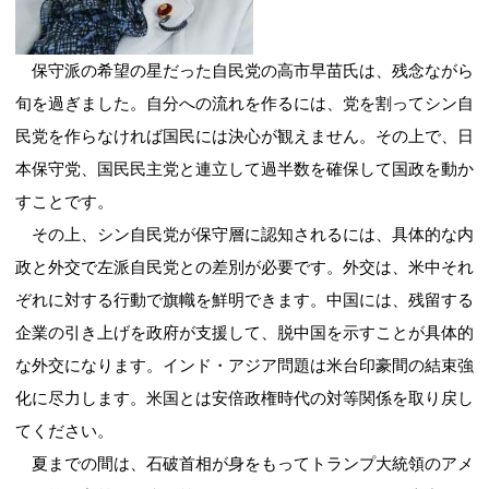
保守派の希望の星だった自民党の高市早苗氏は、残念ながら
旬を過ぎました。自分への流れを作るには、党を割ってシン自
民党を作らなければ国民には決心が観えません。その上で、日
本保守党、国民民主党と連立して過半数を確保して国政を動か
すことです。
その上、シン自民党が保守層に認知されるには、具体的な内
政と外交で左派自民党との差別が必要です。外交は、米中それ
ぞれに対する行動で旗幟を鮮明できます。中国には、残留する
企業の引き上げを政府が支援して、脱中国を示すことが具体的
な外交になります。インド・アジア問題は米台印豪間の結束強
化に尽力します。米国とは安倍政権時代の対等関係を取り戻し
てください。
夏までの間は、石破首相が身をもってトランプ大統領のアメ