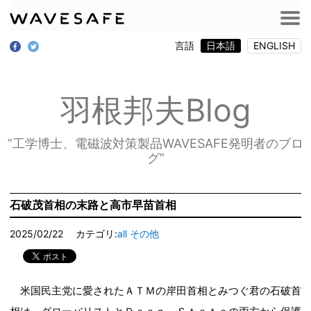
言語
日本語
ENGLISH
羽根邦夫Blog
”工学博士、電磁波対策製品WAVESAFE発明者のブロ
グ”
石破茂首相の末路と高市早苗首相
2025/02/22
カテゴリ:
all
その他
米国民主党に愛されたＡＴＭの岸田首相とみつぐ君の石破首