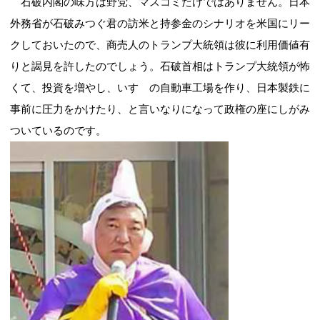
石破内閣の味方は野党、マスコミだけではありません。日本
外務省が石破みつぐ君の訪米と持参金のシナリオを米国にリー
クしておいたので、商売人のトランプ大統領は彼に利用価値有
りと謁見を許したのでしょう。石破首相はトランプ大統領が怖
くて、投資を増やし、いすゞの自動車工場を作り、日本製鉄に
事前に圧力をかけたり、と言いなりになって政権の座にしがみ
ついているのです。