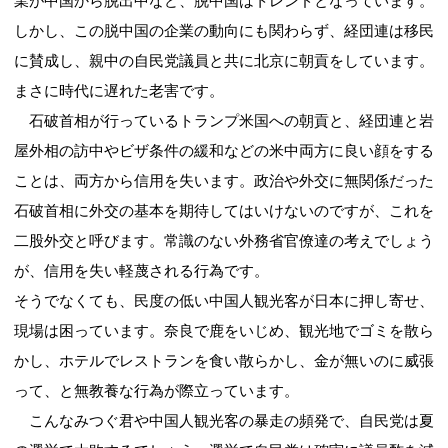
業が中国から脱出中など、脱中国はトレンドとなっています。
しかし、この脱中国の企業の動向にも関わらず、経団連は移民
に賛成し、親中の自民党議員と共に北京に朝貢をしています。
まさに時代に遅れた老害です。
石破首相が行っているトランプ米国への朝貢と、経団連と岩
屋外相の訪中やビザ条件の緩和などの米中両方に良い顔をする
ことは、両方から信用を失います。政治や外交に無関係だった
石破首相に外交の基本を期待してはいけないのですが、これを
二股外交と呼びます。常識のない外務省官僚達の考えでしょう
が、信用を失い軽蔑される行為です。
そうでなくても、民度の低い中国人観光客が日本に押し寄せ、
現場は困っています。奈良で鹿をいじめ、観光地でゴミを散ら
かし、ホテルでレストランを食い散らかし、金が無いのに威張
って、と無教養な行為が際立っています。
こんなみつぐ君や中国人観光客の暴走の頻発で、自民党は夏