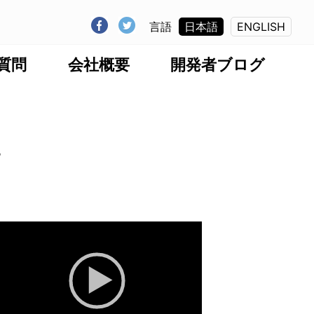
言語
日本語
ENGLISH
質問
会社概要
開発者ブログ
”
動
画
プ
レ