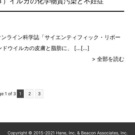
３）イルカの化学物質汚染と不妊症
系オンライン科学誌「サイエンティフィック・リポー
」に、バンドウイルカの皮膚と脂肪に、 […
> 全部を読む
e 1 of 3
1
2
3
Copyright © 2015-2021 Hane, Inc. & Beacon Associates, Inc.