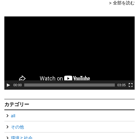
> 全部を読む
動
画
プ
レ
ー
ヤ
ー
00:00
03:05
カテゴリー
all
その他
環境と社会