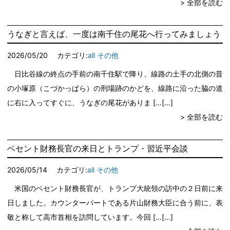
> 全部を読む
うなぎと言えば、一度は南千住の尾花へ行ってみましょう
2026/05/20
カテゴリ:
all
その他
日比谷線の終点の手前の南千住駅で降り、線路の土手の北側の昔
の小塚原（こづかっぱら）の刑場跡のかどを、線路に沿った脇の道
に右に入ってすぐに、うなぎの尾花がありま […
> 全部を読む
ベセント財務長官の来日とトランプ・習近平会談
2026/05/14
カテゴリ:
all
その他
米国のベセント財務長官が、トランプ大統領の訪中の２日前に来
日しました。カウンターパートである片山財務大臣に合う前に、表
敬と称して高市首相を訪問しています。今回 […