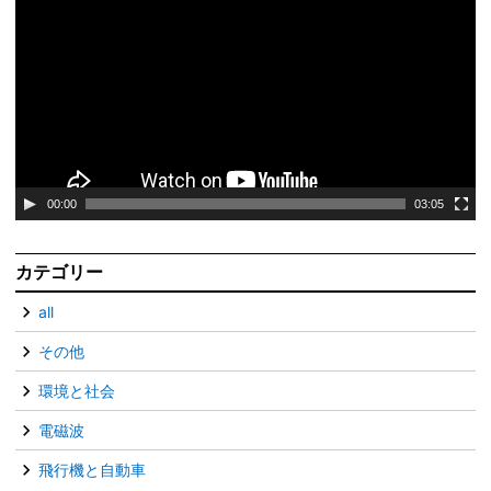
画
プ
レ
ー
ヤ
ー
00:00
03:05
カテゴリー
all
その他
環境と社会
電磁波
飛行機と自動車