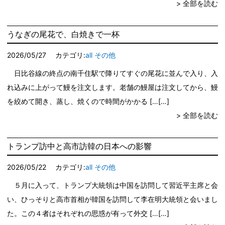
> 全部を読む
うなぎの尾花で、白焼きで一杯
2026/05/27
カテゴリ:
all
その他
日比谷線の終点の南千住駅で降りてすぐの尾花に並んで入り、入
れ込みに上がって鰻を注文します。老舗の鰻屋は注文してから、鰻
を絞めて開き、蒸し、焼くので時間がかかる […
> 全部を読む
トランプ訪中と高市訪韓の日本への影響
2026/05/22
カテゴリ:
all
その他
５月に入って、トランプ大統領は中国を訪問して習近平主席と会
い、ひっそりと高市首相が韓国を訪問して李在明大統領と会いまし
た。この４者はそれぞれの思惑が有って外交 […