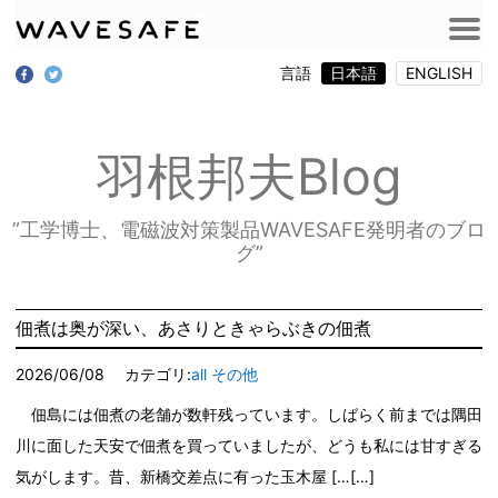
言語
日本語
ENGLISH
羽根邦夫Blog
”工学博士、電磁波対策製品WAVESAFE発明者のブロ
グ”
佃煮は奥が深い、あさりときゃらぶきの佃煮
2026/06/08
カテゴリ:
all
その他
佃島には佃煮の老舗が数軒残っています。しばらく前までは隅田
川に面した天安で佃煮を買っていましたが、どうも私には甘すぎる
気がします。昔、新橋交差点に有った玉木屋 […