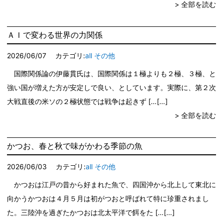
> 全部を読む
ＡＩで変わる世界の力関係
2026/06/07
カテゴリ:
all
その他
国際関係論の伊藤貫氏は、国際関係は１極よりも２極、３極、と
強い国が増えた方が安定しで良い、としています。実際に、第２次
大戦直後の米ソの２極状態では戦争は起きず […
> 全部を読む
かつお、春と秋で味がかわる季節の魚
2026/06/03
カテゴリ:
all
その他
かつおは江戸の昔から好まれた魚で、四国沖から北上して東北に
向かうかつおは４月５月は初がつおと呼ばれて特に珍重されまし
た。三陸沖を過ぎたかつおは北太平洋で餌をた […