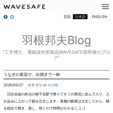
言語
日本語
ENGLISH
羽根邦夫Blog
”工学博士、電磁波対策製品WAVESAFE発明者のブロ
グ”
うなぎの尾花で、白焼きで一杯
2026/05/27
カテゴリ:
all
その他
日比谷線の終点の南千住駅で降りてすぐの尾花に並んで入り、入
れ込みに上がって鰻を注文します。老舗の鰻屋は注文してから、鰻
を絞めて開き、蒸し、焼くので時間がかかる […