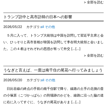
> 全部を読む
トランプ訪中と高市訪韓の日本への影響
2026/05/22
カテゴリ:
all
その他
５月に入って、トランプ大統領は中国を訪問して習近平主席と会
い、ひっそりと高市首相が韓国を訪問して李在明大統領と会いまし
た。この４者はそれぞれの思惑が有って外交 […
> 全部を読む
うなぎと言えば、一度は南千住の尾花へ行ってみましょう
2026/05/20
カテゴリ:
all
その他
日比谷線の終点の手前の南千住駅で降り、線路の土手の北側の昔
の小塚原（こづかっぱら）の刑場跡のかどを、線路に沿った脇の道
に右に入ってすぐに、うなぎの尾花がありま […