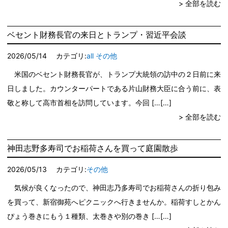
> 全部を読む
ベセント財務長官の来日とトランプ・習近平会談
2026/05/14
カテゴリ:
all
その他
米国のベセント財務長官が、トランプ大統領の訪中の２日前に来
日しました。カウンターパートである片山財務大臣に合う前に、表
敬と称して高市首相を訪問しています。今回 […
> 全部を読む
神田志野多寿司でお稲荷さんを買って庭園散歩
2026/05/13
カテゴリ:
その他
気候が良くなったので、神田志乃多寿司でお稲荷さんの折り包み
を買って、新宿御苑へピクニックへ行きませんか。稲荷すしとかん
ぴょう巻きにもう１種類、太巻きや別の巻き […