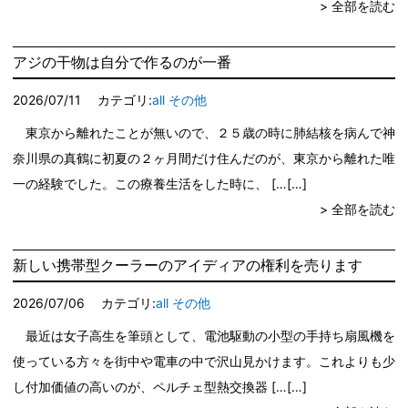
> 全部を読む
アジの干物は自分で作るのが一番
2026/07/11
カテゴリ:
all
その他
東京から離れたことが無いので、２５歳の時に肺結核を病んで神
奈川県の真鶴に初夏の２ヶ月間だけ住んだのが、東京から離れた唯
一の経験でした。この療養生活をした時に、 […
> 全部を読む
新しい携帯型クーラーのアイディアの権利を売ります
2026/07/06
カテゴリ:
all
その他
最近は女子高生を筆頭として、電池駆動の小型の手持ち扇風機を
使っている方々を街中や電車の中で沢山見かけます。これよりも少
し付加価値の高いのが、ペルチェ型熱交換器 […