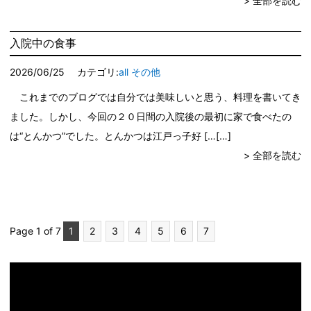
> 全部を読む
入院中の食事
2026/06/25
カテゴリ:
all
その他
これまでのブログでは自分では美味しいと思う、料理を書いてき
ました。しかし、今回の２０日間の入院後の最初に家で食べたの
は“とんかつ”でした。とんかつは江戸っ子好 […
> 全部を読む
Page 1 of 7
1
2
3
4
5
6
7
動
画
プ