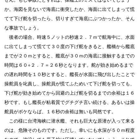
か。海図を見ないで海底に衝突したか、海面に出てしまって慌
てて下げ舵を切ったら、切りすぎて海底にぶつかったか、そん
な事故でしょう。
後者の場合、時速５ノットの秒速２．７ｍで航海中に、水面
に出てしまって慌てて３０度の下げ舵をきると、艦橋から艦底
までが２０ｍとすると、艦底が３０ｍの海底に接触するまでの
時間は６０÷２．７＝２６秒となります。舵が効き始めるまで
の遅れ時間を１０秒とすると、艦長が水面に飛び出したことで
操舵員を叱責し、操舵員が慌てふためいて下げ舵を切っても、
下げ舵が効き始めてから回避の上げ舵を切るまでの余裕は１６
秒です。もし艦長が粘着質でグチグチ言い続ける、あるいは操
舵員がボケならば、１６秒の余裕は無いも同然です。
この様に台湾海峡に潜水艦、それも巨大な原潜が入って来る
のは、危険そのものです。ただし、幸いにも水深が５０ｍ程度