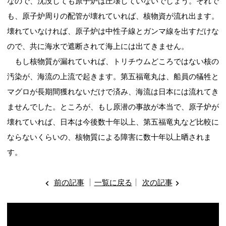
なので、沈没しても原子炉は圧壊していないでしょう。それで
も、原子炉周りの配管が壊れていれば、核物資が流れ出ます。
壊れていなければ、原子炉は中性子線とガンマ線を出すだけな
ので、共に海水で遮断されて海上には出てきません。
もし核物質が漏れていれば、トリチウムどころではない核の
汚染が、海流の上流で起きます。第五福竜丸は、船員の犠牲と
マグロが長期間獲れないだけで済み、海流は日本には流れてき
ませんでした。ところが、もし原潜の事故が本当で、原子炉が
壊れていれば、日本は今後数十年以上、第五福竜丸など比較に
ならないくらいの、核物質による障害に数十年以上晒されま
す。
前の記事
一覧に戻る
次の記事
動
画