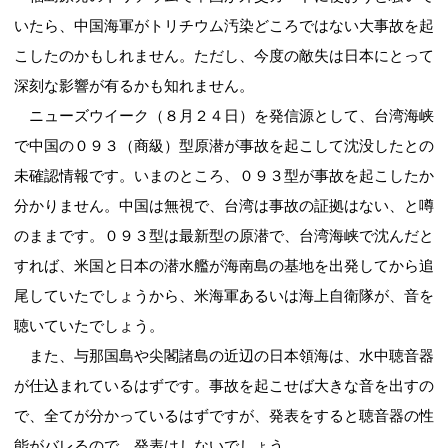
いたら、中国海軍がトリチウム汚染どころではない大事故を起
こしたのかもしれません。ただし、今度の敵失は日本にとって
深刻な影響が有るかも知れません。
ニューズウイーク（８月２４日）を発信源として、台湾海峡
で中国の０９３（商級）型原潜が事故を起こして沈没したとの
未確認情報です。いまのところ、０９３型が事故を起こしたか
分かりません。中国は無視で、台湾は事故の証拠はない、と噂
のままです。０９３型は最新型の原潜で、台湾海峡で沈んだと
すれば、米国と日本の潜水艦が海南島の基地を出発してから追
尾していたでしょうから、米海軍あるいは海上自衛隊が、音を
聴いていたでしょう。
また、与那国島や尖閣諸島の近辺の日本領海は、水中聴音器
が仕込まれているはずです。事故を起こせば大きな音を出すの
で、全てが分かっているはずですが、発表をすると聴音器の性
能がバレるので、発表はしないでしょう。