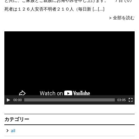
と共に、ご家族とご親族にお悔やみを申し上げます。 ７日での
死者は１２６人安否不明者２１０人（毎日新 […
> 全部を読む
動
画
プ
レ
ー
ヤ
ー
00:00
03:05
カテゴリー
all