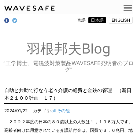
言語
日本語
ENGLISH
羽根邦夫Blog
”工学博士、電磁波対策製品WAVESAFE発明者のブロ
グ”
自助と共助で行なう老々介護の経費と金銭の管理 （新日
本２１００計画 １７）
2024/01/22
カテゴリ:
all
その他
２０２２年度の日本の８０歳以上の人数は１，１９６万人です。
高齢者向けに用意されている介護給付金は、国費で３．６兆円、地