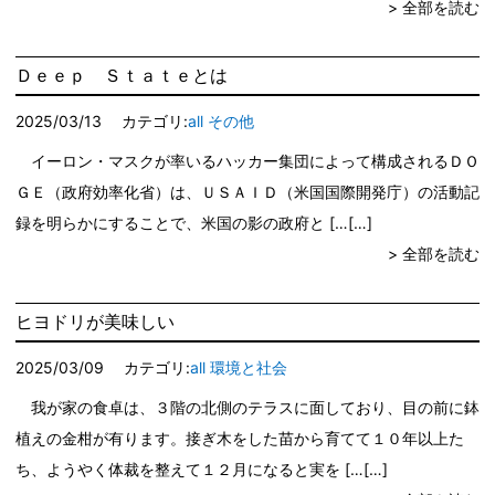
> 全部を読む
Ｄｅｅｐ Ｓｔａｔｅとは
2025/03/13
カテゴリ:
all
その他
イーロン・マスクが率いるハッカー集団によって構成されるＤＯ
ＧＥ（政府効率化省）は、ＵＳＡＩＤ（米国国際開発庁）の活動記
録を明らかにすることで、米国の影の政府と […
> 全部を読む
ヒヨドリが美味しい
2025/03/09
カテゴリ:
all
環境と社会
我が家の食卓は、３階の北側のテラスに面しており、目の前に鉢
植えの金柑が有ります。接ぎ木をした苗から育てて１０年以上た
ち、ようやく体裁を整えて１２月になると実を […