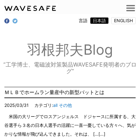
言語
日本語
ENGLISH
羽根邦夫Blog
”工学博士、電磁波対策製品WAVESAFE発明者のブロ
グ”
ＭＬＢでホームラン量産中の新型バットとは
2025/03/31
カテゴリ:
all
その他
米国の大リーグでロスアンジェルス ドジャースに所属する、大
谷選手ら３名の日本人選手の活躍に一喜一憂している方々へ、気が
かりな情報が飛び込んできました。それは、 […