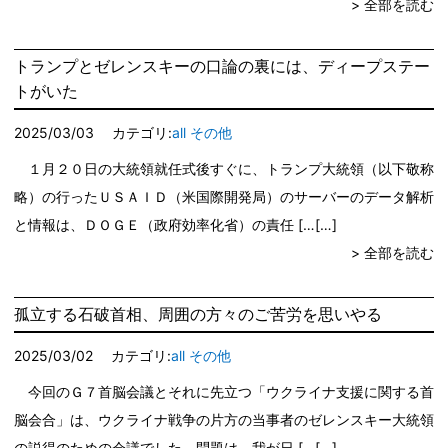
> 全部を読む
トランプとゼレンスキーの口論の裏には、ディープステー
トがいた
2025/03/03
カテゴリ:
all
その他
１月２０日の大統領就任式後すぐに、トランプ大統領（以下敬称
略）の行ったＵＳＡＩＤ（米国際開発局）のサーバーのデータ解析
と情報は、ＤＯＧＥ（政府効率化省）の責任 […
> 全部を読む
孤立する石破首相、周囲の方々のご苦労を思いやる
2025/03/02
カテゴリ:
all
その他
今回のＧ７首脳会議とそれに先立つ「ウクライナ支援に関する首
脳会合」は、ウクライナ戦争の片方の当事者のゼレンスキー大統領
の説得のための会議でした。問題は、我が日 […