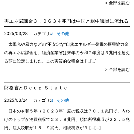
> 全部を読む
再エネ賦課金３．０６３４兆円は中国と親中議員に流れる
2025/03/28
カテゴリ:
all
その他
太陽光や風力などの“不安定な”自然エネルギー発電の振興協力金
の再エネ賦課金を、経済産業省は来年の令和７年度は３兆円を超え
る額に設定しました。この実質的な税金は […
> 全部を読む
財務省とＤｅｅｐ Ｓｔａｔｅ
2025/03/24
カテゴリ:
all
その他
日本の令和５年（２０２３年）度の税収は７０．１兆円で、内わ
けのトップが消費税収で２３．９兆円、順に所得税収が２２．５兆
円、法人税収が１５．９兆円、相続税収が３ […