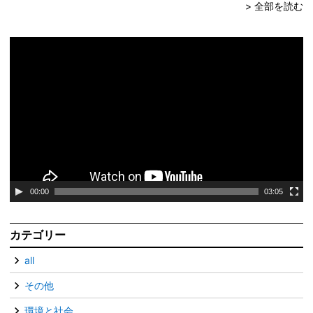
> 全部を読む
動
画
プ
レ
ー
ヤ
ー
00:00
03:05
カテゴリー
all
その他
環境と社会