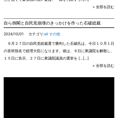
> 全部を読む
自ら倒閣と自民党崩壊のきっかけを作った石破総裁
2024/10/01
カテゴリ:
all
その他
９月２７日の自民党総裁選で勝利した石破氏は、今日１０月１日
の首班指名で総理大臣になります。彼は、９日に衆議院を解散し、
１５日に告示、２７日に衆議院議員の選挙を […
> 全部を読む
動
画
プ
レ
ー
ヤ