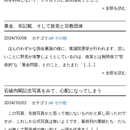
> 全部を読む
裏金、非記載、そして政党と宗教団体
2024/10/08
カテゴリ:
all
その他
ほんのわずかな国会審議の後に、衆議院選挙が行われます。悲し
いことに野党が攻撃しようとしているのは、政策とは無関係で“世
俗的”な「裏金問題」とのこと。またまた「 […
> 全部を読む
石破内閣記念写真をみて、心配になってしまう
2024/10/02
カテゴリ:
all
その他
この写真、失敗写真かと思って他にないものかと探し回ったので
すが、これしか公式写真は無いようです。最前列の重鎮たち、だら
しが無くて緊張感の無い姿は、一国を代表す […