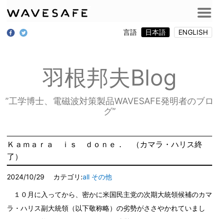
言語
日本語
ENGLISH
羽根邦夫Blog
”工学博士、電磁波対策製品WAVESAFE発明者のブロ
グ”
Ｋａｍａｒａ ｉｓ ｄｏｎｅ． （カマラ・ハリス終
了）
2024/10/29
カテゴリ:
all
その他
１０月に入ってから、密かに米国民主党の次期大統領候補のカマ
ラ・ハリス副大統領（以下敬称略）の劣勢がささやかれていまし