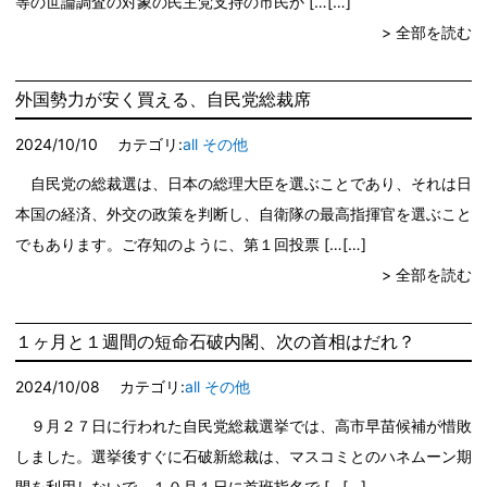
等の世論調査の対象の民主党支持の市民か […
> 全部を読む
外国勢力が安く買える、自民党総裁席
2024/10/10
カテゴリ:
all
その他
自民党の総裁選は、日本の総理大臣を選ぶことであり、それは日
本国の経済、外交の政策を判断し、自衛隊の最高指揮官を選ぶこと
でもあります。ご存知のように、第１回投票 […
> 全部を読む
１ヶ月と１週間の短命石破内閣、次の首相はだれ？
2024/10/08
カテゴリ:
all
その他
９月２７日に行われた自民党総裁選挙では、高市早苗候補が惜敗
しました。選挙後すぐに石破新総裁は、マスコミとのハネムーン期
間を利用しないで、１０月１日に首班指名で […