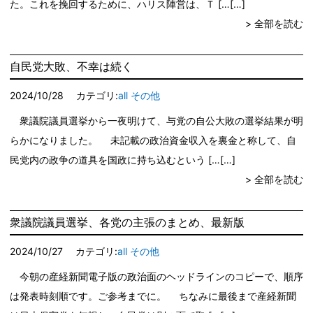
た。これを挽回するために、ハリス陣営は、Ｔ […
> 全部を読む
自民党大敗、不幸は続く
2024/10/28
カテゴリ:
all
その他
衆議院議員選挙から一夜明けて、与党の自公大敗の選挙結果が明
らかになりました。 未記載の政治資金収入を裏金と称して、自
民党内の政争の道具を国政に持ち込むという […
> 全部を読む
衆議院議員選挙、各党の主張のまとめ、最新版
2024/10/27
カテゴリ:
all
その他
今朝の産経新聞電子版の政治面のヘッドラインのコピーで、順序
は発表時刻順です。ご参考までに。 ちなみに最後まで産経新聞