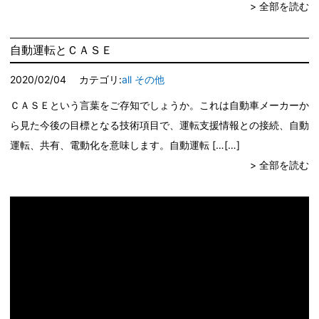
> 全部を読む
自動運転とＣＡＳＥ
2020/02/04
カテゴリ:
all
その他
ＣＡＳＥという言葉をご存知でしょうか。これは自動車メーカーか
ら見た今後の目標となる技術項目で、運転支援情報との接続、自動
運転、共有、電動化を意味します。自動運転 […
> 全部を読む
動
画
プ
レ
ー
ヤ