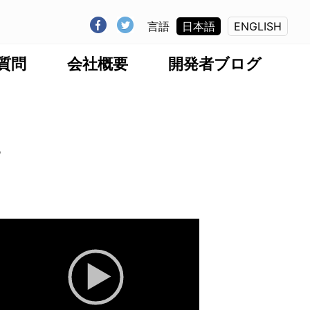
言語
日本語
ENGLISH
質問
会社概要
開発者ブログ
”
動
画
プ
レ