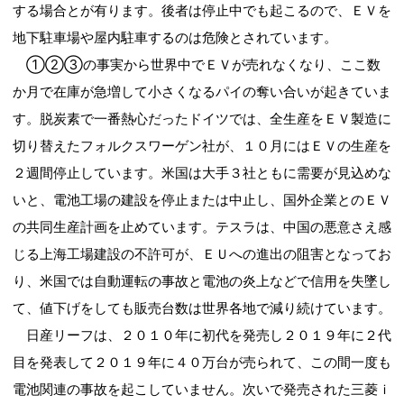
する場合とが有ります。後者は停止中でも起こるので、ＥＶを
地下駐車場や屋内駐車するのは危険とされています。
①②③の事実から世界中でＥＶが売れなくなり、ここ数
か月で在庫が急増して小さくなるパイの奪い合いが起きていま
す。脱炭素で一番熱心だったドイツでは、全生産をＥＶ製造に
切り替えたフォルクスワーゲン社が、１０月にはＥＶの生産を
２週間停止しています。米国は大手３社ともに需要が見込めな
いと、電池工場の建設を停止または中止し、国外企業とのＥＶ
の共同生産計画を止めています。テスラは、中国の悪意さえ感
じる上海工場建設の不許可が、ＥＵへの進出の阻害となってお
り、米国では自動運転の事故と電池の炎上などで信用を失墜し
て、値下げをしても販売台数は世界各地で減り続けています。
日産リーフは、２０１０年に初代を発売し２０１９年に２代
目を発表して２０１９年に４０万台が売られて、この間一度も
電池関連の事故を起こしていません。次いで発売された三菱ｉ