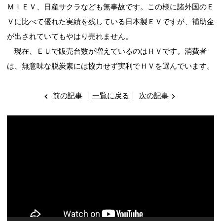
ＭＩＥＶ、日産サクラなども無事故です。この様に諸外国のＥ
Ｖに比べて優れた実績を残している日本製ＥＶですが、補助金
が出されていてもやはり売れません。
現在、ＥＵで販売台数が増えているのはＨＶです。消費者
は、無意味な脱炭素には協力せず実利でＨＶを選んでいます。
前の記事
一覧に戻る
次の記事
動
画
プ
レ
ー
ヤ
ー