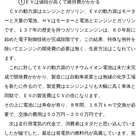
①ＥＶは値段が高くて維持費がかかる
ＣＶの動力源はエンジンとガソリン、ＥＶの動力源はモータ
ーと大量の電池、ＨＶはモーターと電池とエンジンとガソリン
です。１３７年の歴史を持つガソリンエンジンは、６０年前に
始めた電子制御技術が完成段階です。この結果、特殊な例外を
除いてエンジンの開発費の必要は無く、生産方法はこなれてい
ます。
これに対してＥＶの動力源のリチウムイオン電池は未だ未完
成で開発費がかかり、製造には自動車産業とは無縁の化学工場
を新たに作るので、製造費はエンジンよりも大幅に高く車体と
同額で、ＥＶの製造費はＣＶの倍になります。
その上に電池には寿命が有り、８年間、１６万ｋｍで交換が必
要で、交換の費用は５０万円～２００万円です。
次は走行用電気の代金で、消費者はタダだと思い込んでいま
したが嘘でした。最近は発電所の燃料代が高騰しています。英