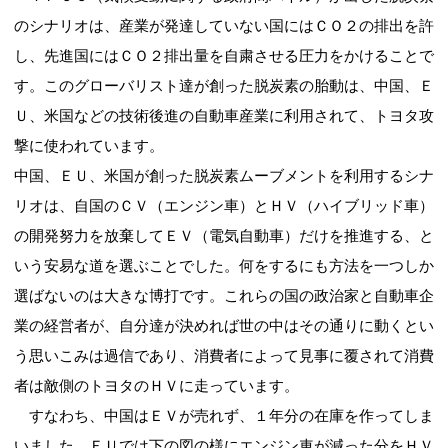
のシナリオは、産業が発達していない国にはＣＯ２の排出を許
し、先進国にはＣＯ２排出量を自粛させる圧力をかけることで
す。このグローバリスト達が創った脱炭素の胎動は、中国、Ｅ
Ｕ、米国などの技術後進の自動車産業に利用されて、トヨタ攻
撃に使われています。
中国、ＥＵ、米国が創った脱炭素ムーブメントを利用するシナ
リオは、自国のＣＶ（エンジン車）とＨＶ（ハイブリッド車）
の開発努力を放棄してＥＶ（電気自動車）だけを推進する、と
いう安易な道を選ぶことでした。何をするにも方法を一つしか
選ばないのは大きな博打です。これらの国の政治家と自動車企
業の経営者が、自分達が決めれば世の中はその通りに動くとい
う思いこみは過信であり、消費者によって見事に覆されて消費
者は敵側のトヨタのＨＶに走っています。
すなわち、中国はＥＶが売れず、１年分の在庫を作ってしま
いました。ＥＵでは下の図の様にエンジン車が減った分をＨＶ