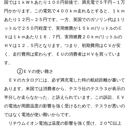
国では１ｋＷｈあたり１００円前後で、満充電で５千円～１万
円かかります。この電気で４００ｋｍ走れるとすると、１ｋｍ
あたり１２円～２５円です。一方、英国でのガソリン代は１リ
ットルで２５０円程度で、実用燃費が１５ｋｍ/リットルのＣ
Ｖは１ｋｍあたり１６．７円、実用燃費２０ｋｍ/リットルの
ＨＶは１２．５円となります。つまり、初期費用はＣＶが安
く、走行費用は変わらず、ＥＵの消費者はＨＶを買っていま
す。
②ＥＶの使い難さ
ＥＶのカタログには、必ず満充電した時の航続距離が書いて
あります。米国では消費者から、テスラ社のテスラ３が表示の
半分しか走らなかった、と訴えられています。この訴訟、ＥＶ
の電池が周囲温度の影響を強く受けるためで、テスラが悪いの
ではなく電池が使い難いからです。
リチウムイオン電池は温度の影響を強く受け、２０℃以上