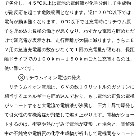
で劣化し、４５℃以上は電池の電解液が化学分解して生成物
が副反応を起こす危険範囲となります。逆に２０℃以下では
電荷が動き難くなります。０℃以下では充電時にリチウム原
子を貯め込む負極の働きが悪くなり、わずかな電気を貯めただ
けで満充電が表示され、走行距離が大幅に減ります。さらにＥ
Ｖ用の急速充電器の数が少なくて１回の充電量が限られ、長距
離ドライブでの１００ｋｍ～１５０ｋｍごとに充電するのは、
使い難いです。
③リチウムイオン電池の発火
リチウムイオン電池は、ＣＶの数１０リットルのガソリンに
相当するエネルギーを貯め込んでおり、もし電池の正負の電極
がショートすると大電流で電解液が沸騰し、圧力上昇で爆発し
て引火性の有機溶媒が飛散して燃え上がります。電極がショー
トするのは、衝突や熱ひずみで電池が変形した場合と、電解液
中の不純物や電解質の化学生成物が析出して電極間をショート