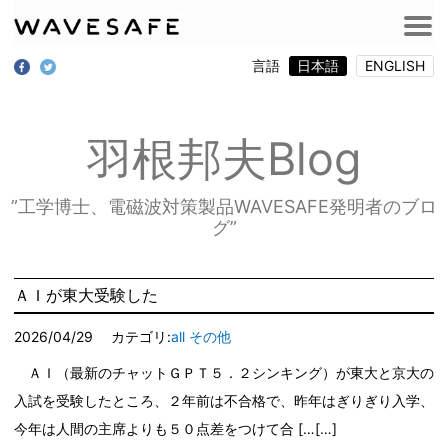
言語
日本語
ENGLISH
羽根邦夫Blog
”工学博士、電磁波対策製品WAVESAFE発明者のブロ
グ”
ＡＩが東大受験した
2026/04/29
カテゴリ:
all
その他
ＡＩ（最新のチャットＧＰＴ５．２シンキング）が東大と京大の
入試を受験したところ、２年前は不合格で、昨年はぎりぎり入学、
今年は人間の主席よりも５０点差をつけて合 […