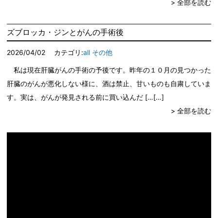
> 全部を読む
ズブロッカ・ジンとがんの手術後
2026/04/02
カテゴリ:
all
その他
私は現在肝臓がんの手術の予後です。昨年の１０月の見つかった
肝臓のがんが悪化しない様に、酒は禁止、甘いものも自粛していま
す。実は、がんが発見される前に買い込んだ […
> 全部を読む
動
画
プ
レ
ー
ヤ