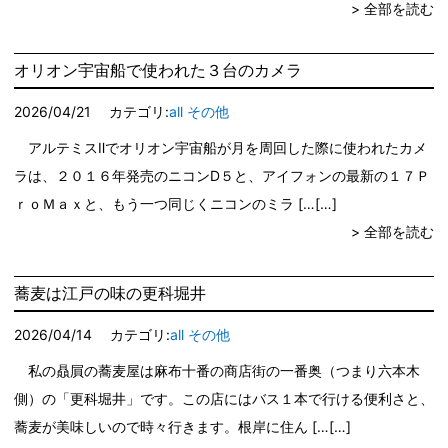
> 全部を読む
オリオン宇宙船で使われた３台のカメラ
2026/04/21
カテゴリ:
all
その他
アルテミスⅡでオリオン宇宙船が月を周回した際に使われたカメ
ラは、２０１６年発売のニコンⅮ５と、アイフォンの最新の１７Ｐ
ｒｏＭａｘと、もう一つ同じくニコンのミラ […
> 全部を読む
蕎麦は江戸の味の更科堀井
2026/04/14
カテゴリ:
all
その他
私の贔屓の蕎麦屋は麻布十番の商店街の一番奥（つまり六本木
側）の「更科堀井」です。この店にはバス１本で行ける便利さと、
蕎麦が美味しいので時々行きます。根岸に住ん […